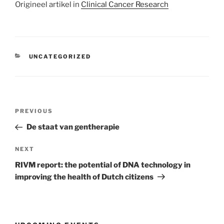
Origineel artikel in
Clinical Cancer Research
CATEGORIES
UNCATEGORIZED
Post
Previous
PREVIOUS
navigation
Post
De staat van gentherapie
Next
NEXT
Post
RIVM report: the potential of DNA technology in
improving the health of Dutch citizens