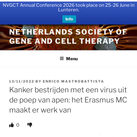
NVGCT Annual Conference 2026 took place on 25-26 June in
Lunteren.
Info
Skip
NETHERLANDS SOCIETY OF
to
GENE AND CELL THERAPY
content
Menu
POSTED
13/11/2022
BY
ENRICO MASTROBATTISTA
ON
Kanker bestrijden met een virus uit
de poep van apen: het Erasmus MC
maakt er werk van
0