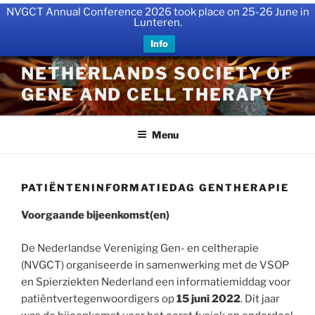
NVGCT Annual Conference 2026 took place on 25-26 June in
Lunteren.
Info
Skip
NETHERLANDS SOCIETY OF
to
GENE AND CELL THERAPY
content
Menu
PATIËNTENINFORMATIEDAG GENTHERAPIE
Voorgaande bijeenkomst(en)
De Nederlandse Vereniging Gen- en celtherapie
(NVGCT) organiseerde in samenwerking met de VSOP
en Spierziekten Nederland een informatiemiddag voor
patiëntvertegenwoordigers op
15 juni 2022
. Dit jaar