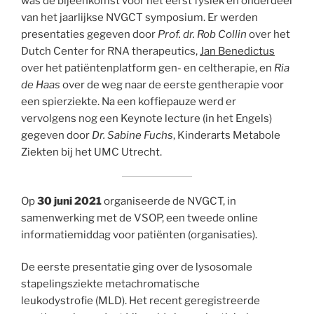
was de bijeenkomst voor het eerst fysiek en onderdeel
van het jaarlijkse NVGCT symposium. Er werden
presentaties gegeven door
Prof. dr. Rob Collin
over het
Dutch Center for RNA therapeutics,
Jan Benedictus
over het patiëntenplatform gen- en celtherapie, en
Ria
de Haas
over de weg naar de eerste gentherapie voor
een spierziekte. Na een koffiepauze werd er
vervolgens nog een Keynote lecture (in het Engels)
gegeven door
Dr. Sabine Fuchs
, Kinderarts Metabole
Ziekten bij het UMC Utrecht.
Op
30 juni 2021
organiseerde de NVGCT, in
samenwerking met de VSOP, een tweede online
informatiemiddag voor patiënten (organisaties).
De eerste presentatie ging over
de lysosomale
stapelingsziekte metachromatische
leukodystrofie (MLD). Het recent geregistreerde