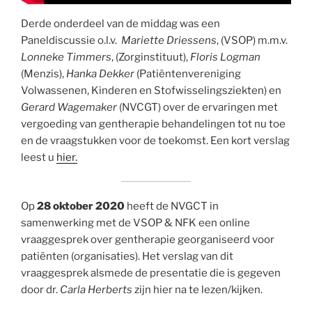
Derde onderdeel van de middag was een
Paneldiscussie o.l.v.
Mariette Driessens
, (VSOP) m.m.v.
Lonneke Timmers
, (Zorginstituut),
Floris Logman
(Menzis),
Hanka Dekker
(Patiëntenvereniging
Volwassenen, Kinderen en Stofwisselingsziekten) en
Gerard Wagemaker
(NVCGT) over de ervaringen met
vergoeding van gentherapie behandelingen tot nu toe
en de vraagstukken voor de toekomst. Een kort verslag
leest u
hier.
Op
28 oktober 2020
heeft de NVGCT in
samenwerking met de VSOP & NFK een online
vraaggesprek over gentherapie georganiseerd voor
patiënten (organisaties). Het verslag van dit
vraaggesprek alsmede de presentatie die is gegeven
door dr.
Carla Herberts
zijn hier na te lezen/kijken.