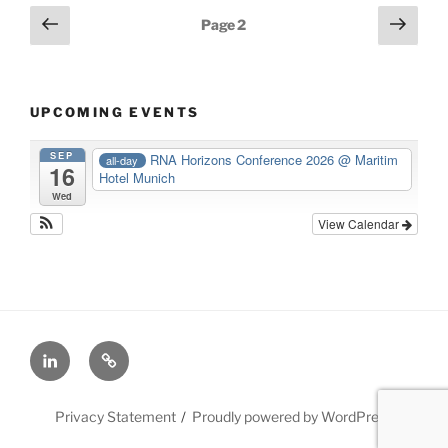
Posts
Previous
Next
Page
2
page
page
navigation
UPCOMING EVENTS
SEP
RNA Horizons Conference 2026
@ Maritim
all-day
16
Hotel Munich
Wed
View Calendar
LinkedIn
X
Privacy Statement
Proudly powered by WordPress