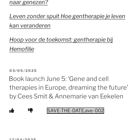
naar genezen?
Leven zonder spuit Hoe gentherapie je leven
kan veranderen
Hoop voor de toekomst: gentherapie bij
Hemofilie
POSTED
03/05/2025
ON
Book launch June 5: ‘Gene and cell
therapies in Europe, dreaming the future’
by Cees Smit & Annemarie van Eekelen
SAVE-THE-DATE.ave-002
POSTED
17/04/2025