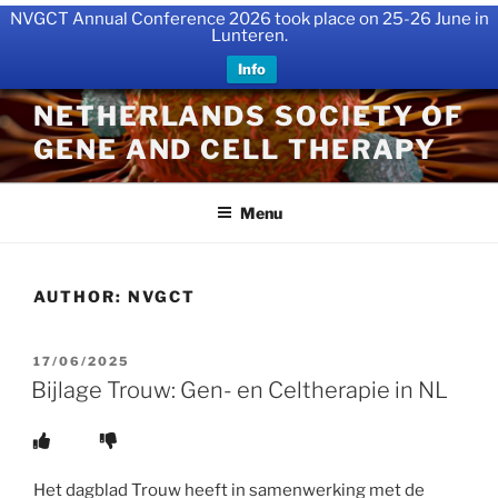
NVGCT Annual Conference 2026 took place on 25-26 June in
Lunteren.
Info
Skip
NETHERLANDS SOCIETY OF
to
GENE AND CELL THERAPY
content
Menu
AUTHOR:
NVGCT
POSTED
17/06/2025
ON
Bijlage Trouw: Gen- en Celtherapie in NL
Het dagblad Trouw heeft in samenwerking met de