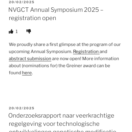
POSTED
20/02/2025
ON
NVGCT Annual Symposium 2025 –
registration open
1
We proudly share a first glimpse at the program of our
upcoming Annual Symposium.
Registration
and
abstract submission
are now open! More information
about (nominations for) the Greiner award can be
found
here
.
POSTED
20/02/2025
ON
Onderzoeksrapport naar veerkrachtige
regelgeving voor technologische